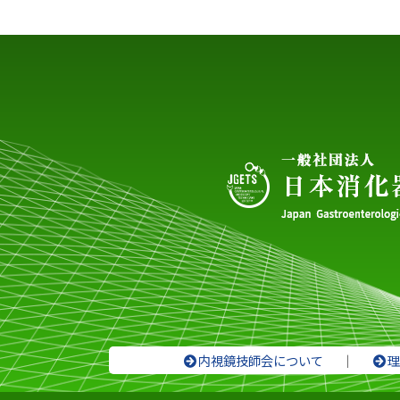
内視鏡技師会について
｜
理