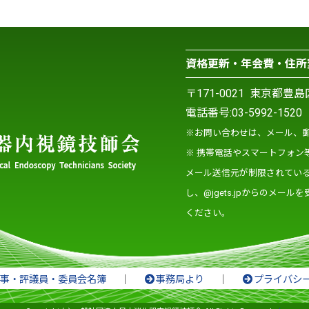
資格更新・年会費・住所
〒171-0021 東京都豊
電話番号:
03-5992-1520
F
※お問い合わせは、メール、郵
※ 携帯電話やスマートフォン
メール送信元が制限されてい
し、@jgets.jpからのメ
ください。
事・評議員・委員会名簿
｜
事務局より
｜
プライバシ