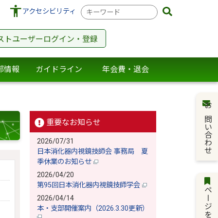
検
アクセシビリティ
索
キ
ストユーザーログイン・登録
ー
ワ
ー
部情報
ガイドライン
年会費・退会
ド
お問い合わせ
重要なお知らせ
2026/07/31
日本消化器内視鏡技師会 事務局 夏
季休業のお知らせ
2026/04/20
第95回日本消化器内視鏡技師学会
ページを保存
2026/04/14
本・支部開催案内（2026.3.30更新）