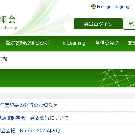
Foreign Language
会員ログイン
ゲ
認定試験受験と更新
e-Learning
各種委員会
支
会報
025年度紀要の発行のお知らせ
視鏡技師学会 発表要旨について
会報 No.75 2025年9月